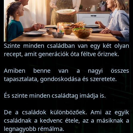
Szinte minden családban van egy két olyan
recept, amit generációk óta féltve őriznek.
Amiben benne van a nagyi összes
tapasztalata, gondoskodása és szeretete.
És szinte minden családtag imádja is.
De a családok különbözőek. Ami az egyik
családnak a kedvenc étele, az a másiknak a
legnagyobb rémálma.