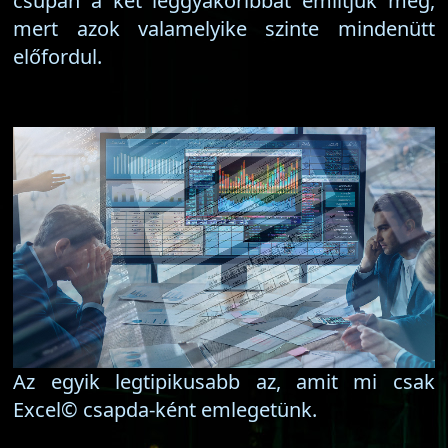
csupán a két leggyakoribbat említjük meg,
mert azok valamelyike szinte mindenütt
előfordul.
Az egyik legtipikusabb az, amit mi csak
Excel© csapda-ként emlegetünk.