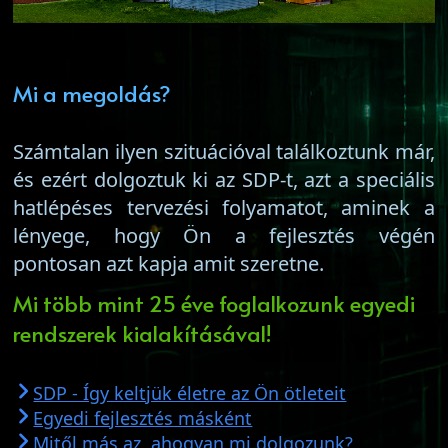
Mi a megoldás?
Számtalan ilyen szituációval találkoztunk már,
és ezért dolgoztuk ki az SDP-t, azt a speciális
hatlépéses tervezési folyamatot, aminek a
lényege, hogy Ön a fejlesztés végén
pontosan azt kapja amit szeretne.
Mi több mint 25 éve foglalkozunk egyedi
rendszerek kialakításával!
SDP - Így keltjük életre az Ön ötleteit
Egyedi fejlesztés másként
Mitől más az, ahogyan mi dolgozunk?