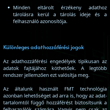
Minden eltárolt érzékeny adathoz
tárolásra kerül a tárolás ideje és a
felhasználó azonosítója.
Különleges adathozzáférési jogok
Az adathozzáférési engedélyek tipikusan az
adatok fajtájához köthetőek. A legtöbb
rendszer jellemzően ezt valósítja meg.
Az általunk használt FMT technológia
azonban lehetőséget ad arra is, hogy az adat-
tartalomtól függő hozzáférést biztosítsunk a
felhasználók számára. Vagyis nem csak az