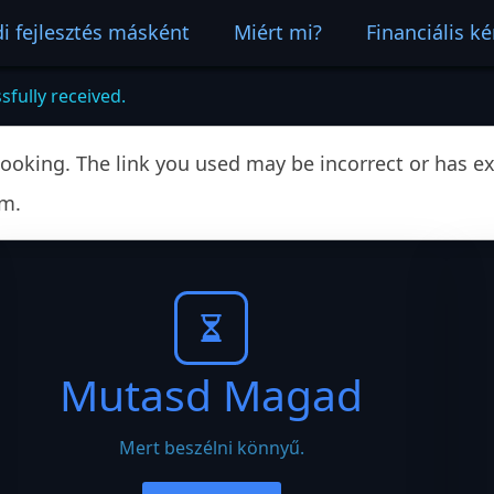
i fejlesztés másként
Miért mi?
Financiális k
fully received.
ooking. The link you used may be incorrect or has exp
am.
Mutasd Magad
Mert beszélni könnyű.