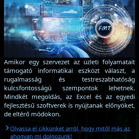
Amikor egy szervezet az üzleti folyamatait
támogató informatikai eszközt választ, a
rugalmasság és testreszabhatóság
kulcsfontosságú szempontok lehetnek.
Mindkét megoldás, az Excel és az egyedi
fejlesztésű szoftverek is nyújtanak előnyöket,
de eltérő módokon.
Olvassa el cikkünket arról, hogy mitől más az,
ahogyan mi dolgozunk!