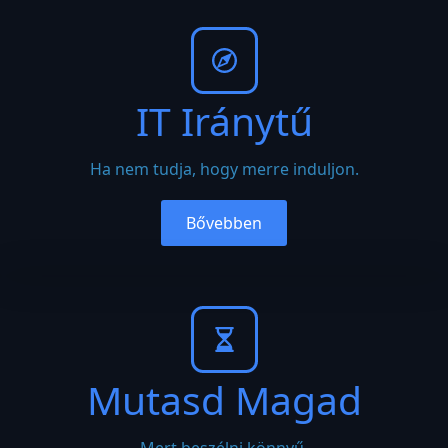
IT Iránytű
Ha nem tudja, hogy merre induljon.
Bővebben
Mutasd Magad
Mert beszélni könnyű.