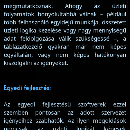
megmutatkoznak. Ahogy az üzleti
folyamatok bonyolultabbá válnak – például
több felhasználó egyidejű munkája, összetett
üzleti logika kezelése vagy nagy mennyiségű
adat feldolgozása válik szükségessé –, a
táblázatkezelő gyakran már nem képes
egyáltalán, vagy nem képes hatékonyan
kiszolgálni az igényeket.
Egyedi fejlesztés:
Az egyedi fejlesztésű szoftverek ezzel
szemben pontosan az adott szervezet
igényeihez szabhatók. Az ilyen megoldások
nemcsak az üzleti logikát képesek