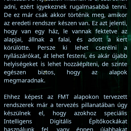
adni, ezért igyekeznek rugalmasabbá tenni.
De ez már csak akkor történik meg, amikor
az eredeti rendszer készen van. Ez azt jelenti,
hogy van egy ház, le vannak fektetve az
alapjai, állnak a falai, és adott a kert
körülötte. Persze ki lehet cserélni a
nyílászárókat, át lehet festeni, és akár újabb
helyiségeket is lehet hozzáépíteni, de szinte
egészen biztos, hogy az alapok
megmaradnak.
Ehhez képest az FMT alapokon tervezett
rendszerek már a tervezés pillanatában úgy
készülnek el, hogy azokhoz speciális
Intelligens Digitális Építőkockákat
használunk fel, vagy éppen újabbakat