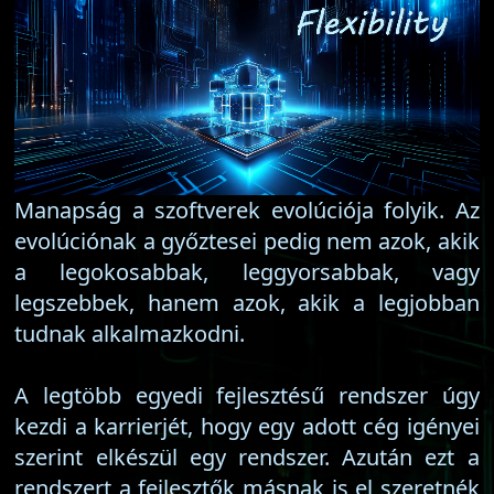
Manapság a szoftverek evolúciója folyik. Az
evolúciónak a győztesei pedig nem azok, akik
a legokosabbak, leggyorsabbak, vagy
legszebbek, hanem azok, akik a legjobban
tudnak alkalmazkodni.
A legtöbb egyedi fejlesztésű rendszer úgy
kezdi a karrierjét, hogy egy adott cég igényei
szerint elkészül egy rendszer. Azután ezt a
rendszert a fejlesztők másnak is el szeretnék