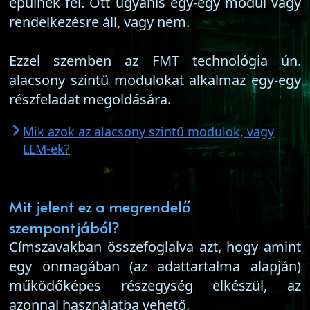
épülnek fel. Ott ugyanis egy-egy modul vagy
rendelkezésre áll, vagy nem.
Ezzel szemben az FMT technológia ún.
alacsony szintű modulokat alkalmaz egy-egy
részfeladat megoldására.
Mik azok az alacsony szintű modulok, vagy
LLM-ek?
Mit jelent ez a megrendelő
szempontjából?
Címszavakban összefoglalva azt, hogy amint
egy önmagában (az adattartalma alapján)
működőképes részegység elkészül, az
azonnal használatba vehető.